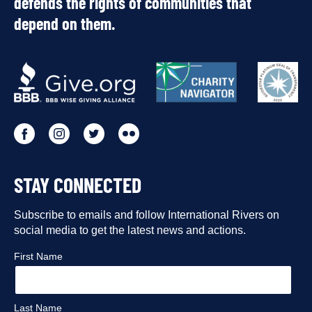
defends the rights of communities that
depend on them.
OUR
PARTNERS
Go
Go
Go
Go
to
to
to
to
STAY CONNECTED
our
our
our
our
Facebook
Subscribe to emails and follow International Rivers on
Instagram
Twitter
Flickr
social media to get the latest news and actions.
profile
profile
profile
profile
First Name
Last Name