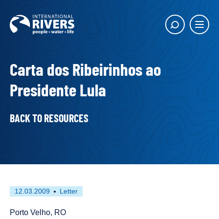
Skip to
content
Main
Show
menu
search
butto
Carta dos Ribeirinhos ao
Presidente Lula
BACK TO RESOURCES
First
This
12.03.2009
Letter
published
resource
on
has
Porto Velho, RO