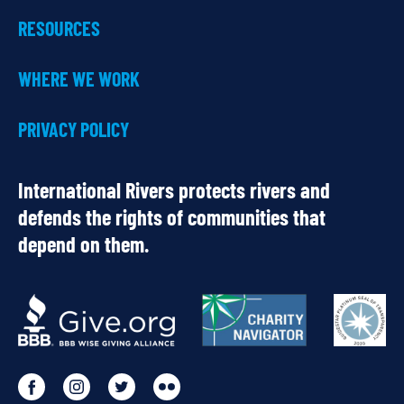
RESOURCES
WHERE WE WORK
PRIVACY POLICY
International Rivers protects rivers and
defends the rights of communities that
depend on them.
OUR
PARTNERS
Go
Go
Go
Go