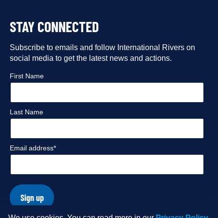
to
to
to
to
STAY CONNECTED
our
our
our
our
Facebook
Subscribe to emails and follow International Rivers on
Instagram
Twitter
Flickr
social media to get the latest news and actions.
profile
profile
profile
profile
First Name
Last Name
Email address*
Sign up
We use cookies. You can read more in our
Privacy Policy
.