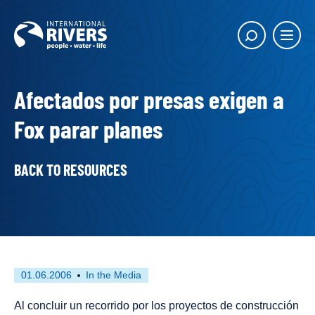
Skip to
content
Main
Show
menu
search
butto
Afectados por presas exigen a
Fox parar planes
BACK TO RESOURCES
First
This
01.06.2006
In the Media
published
resource
on
has
Al concluir un recorrido por los proyectos de construcción