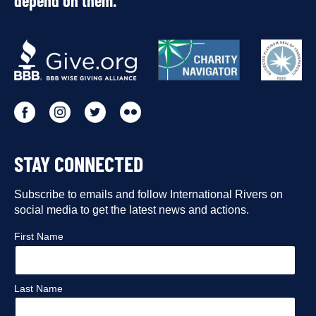
depend on them.
OUR
PARTNERS
Go
Go
Go
Go
to
to
to
to
STAY CONNECTED
our
our
our
our
Facebook
Subscribe to emails and follow International Rivers on
Instagram
Twitter
Flickr
social media to get the latest news and actions.
profile
profile
profile
profile
First Name
Last Name