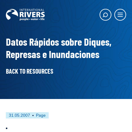
Skip to
content
Main
Show
menu
search
butto
Datos Rápidos sobre Diques,
Represas e Inundaciones
BACK TO RESOURCES
First
This
31.05.2007
Page
published
resource
on
has